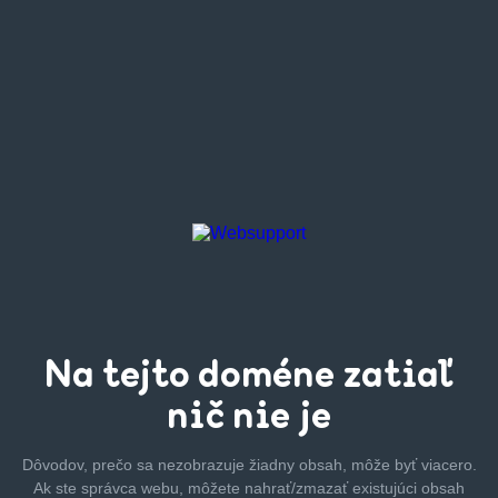
Na tejto
doméne zatiaľ
nič nie je
Dôvodov, prečo sa nezobrazuje žiadny obsah, môže byť
viacero.
Ak ste správca webu, môžete nahrať/zmazať
existujúci obsah